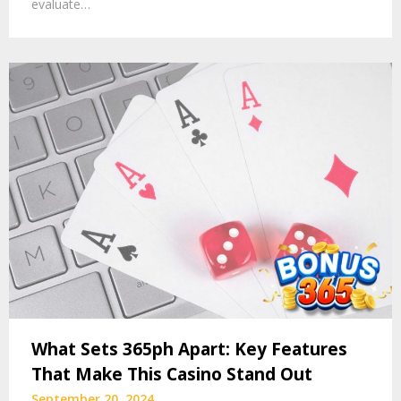
evaluate…
What Sets 365ph Apart: Key Features
That Make This Casino Stand Out
September 20, 2024