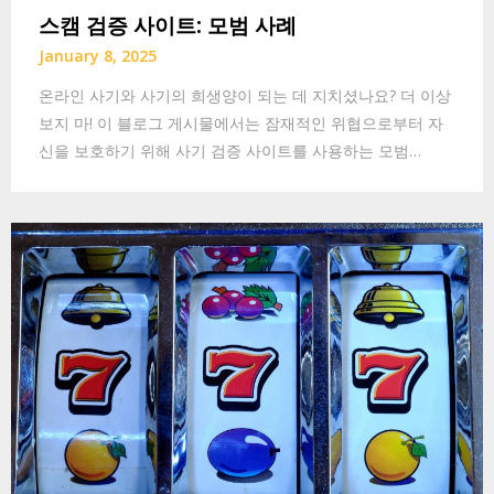
스캠 검증 사이트: 모범 사례
January 8, 2025
온라인 사기와 사기의 희생양이 되는 데 지치셨나요? 더 이상
보지 마! 이 블로그 게시물에서는 잠재적인 위협으로부터 자
신을 보호하기 위해 사기 검증 사이트를 사용하는 모범…