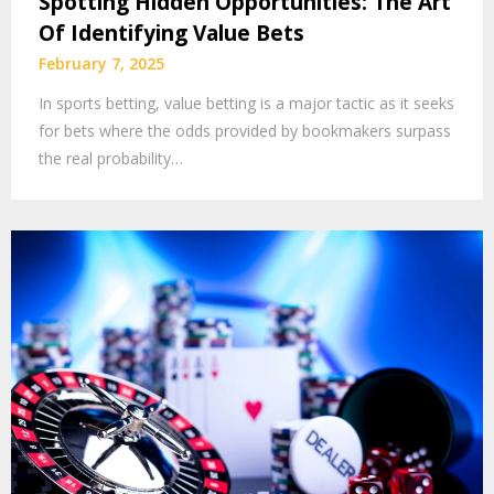
Spotting Hidden Opportunities: The Art
Of Identifying Value Bets
February 7, 2025
In sports betting, value betting is a major tactic as it seeks
for bets where the odds provided by bookmakers surpass
the real probability…