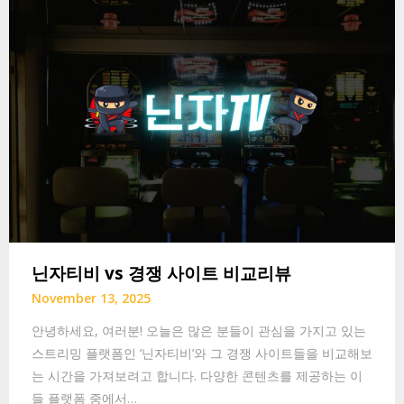
닌자티비 vs 경쟁 사이트 비교리뷰
November 13, 2025
안녕하세요, 여러분! 오늘은 많은 분들이 관심을 가지고 있는
스트리밍 플랫폼인 ‘닌자티비’와 그 경쟁 사이트들을 비교해보
는 시간을 가져보려고 합니다. 다양한 콘텐츠를 제공하는 이
들 플랫폼 중에서…