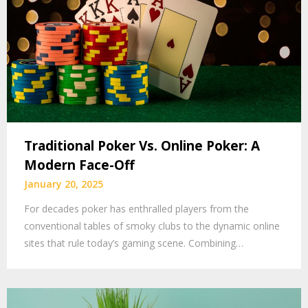
Traditional Poker Vs. Online Poker: A
Modern Face-Off
January 20, 2025
For decades poker has enthralled players from the
conventional tables of smoky clubs to the dynamic online
sites that rule today’s gaming scene. Combining…