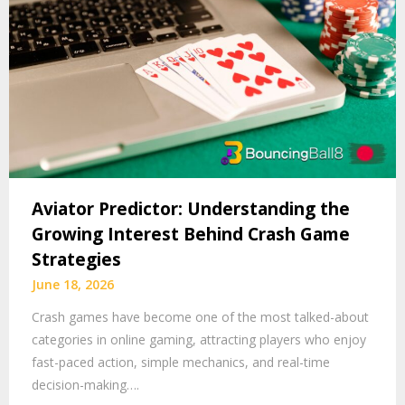
Aviator Predictor: Understanding the
Growing Interest Behind Crash Game
Strategies
June 18, 2026
Crash games have become one of the most talked-about
categories in online gaming, attracting players who enjoy
fast-paced action, simple mechanics, and real-time
decision-making….