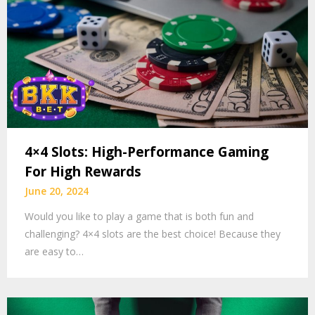
4×4 Slots: High-Performance Gaming
For High Rewards
June 20, 2024
Would you like to play a game that is both fun and
challenging? 4×4 slots are the best choice! Because they
are easy to…