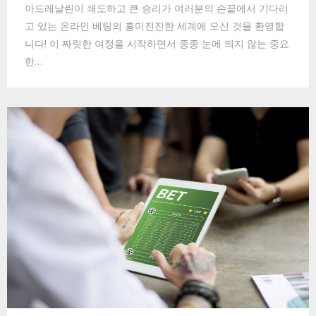
아드레날린이 쇄도하고 큰 승리가 여러분의 손끝에서 기다리
고 있는 온라인 베팅의 흥미진진한 세계에 오신 것을 환영합
니다! 이 짜릿한 여정을 시작하면서 종종 눈에 띄지 않는 중요
한…