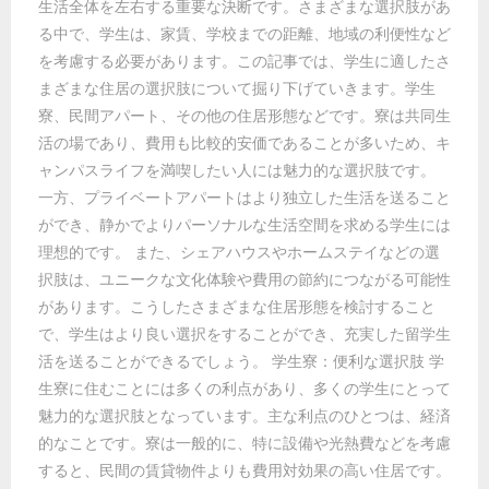
生活全体を左右する重要な決断です。さまざまな選択肢があ
る中で、学生は、家賃、学校までの距離、地域の利便性など
を考慮する必要があります。この記事では、学生に適したさ
まざまな住居の選択肢について掘り下げていきます。学生
寮、民間アパート、その他の住居形態などです。寮は共同生
活の場であり、費用も比較的安価であることが多いため、キ
ャンパスライフを満喫したい人には魅力的な選択肢です。
一方、プライベートアパートはより独立した生活を送ること
ができ、静かでよりパーソナルな生活空間を求める学生には
理想的です。 また、シェアハウスやホームステイなどの選
択肢は、ユニークな文化体験や費用の節約につながる可能性
があります。こうしたさまざまな住居形態を検討すること
で、学生はより良い選択をすることができ、充実した留学生
活を送ることができるでしょう。 学生寮：便利な選択肢 学
生寮に住むことには多くの利点があり、多くの学生にとって
魅力的な選択肢となっています。主な利点のひとつは、経済
的なことです。寮は一般的に、特に設備や光熱費などを考慮
すると、民間の賃貸物件よりも費用対効果の高い住居です。