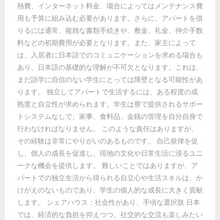
熱費、インターネット料金、場合によってはメンテナンス費
用も予算に組み込む必要があります。さらに、アパートを借
りるには通常、複雑な書類手続きや、敷金、礼金、仲介手数
料などの初期費用が必要となります。また、家主によって
は、入居者に日本語でのコミュニケーションを求める場合も
あり、日本語の基礎的な理解が不可欠となります。これは、
まだ語学に自信のない学生にとっては障壁となる可能性があ
ります。 独立してアパートで生活するには、ある程度の成
熟度と自立性が求められます。学生は寮で提供されるサポー
トシステムなしで、家事、食料品、金銭の管理を自分自身で
行わなければなりません。 このような責任はありますが、
その経験は非常にやりがいのあるものです。 自己規律を促
し、個人の成長を促進し、現地の文化や日常生活に浸るユニ
ークな機会を提供します。 難しいことではありますが、ア
パートでの独立生活から得られる自立心や生活スキルは、か
けがえのないものであり、学生の個人的な成長に大きく貢献
します。 シェアハウス：社会性があり、手頃な選択肢 日本
では、経済的な負担を抑えつつ、社交的な交流も楽しみたい