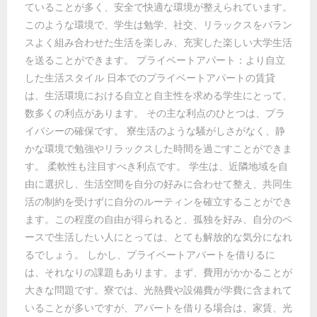
ていることが多く、安全で快適な環境が整えられています。
このような環境で、学生は勉学、社交、リラックスをバラン
スよく組み合わせた生活を楽しみ、充実した楽しい大学生活
を送ることができます。 プライベートアパート：より自立
した生活スタイル 日本でのプライベートアパートの賃貸
は、生活環境における自立と自主性を求める学生にとって、
数多くの利点があります。 その主な利点のひとつは、プラ
イバシーの確保です。 寮生活のような騒がしさがなく、静
かな環境で勉強やリラックスした時間を過ごすことができま
す。 柔軟性も注目すべき利点です。 学生は、近隣地域を自
由に選択し、生活空間を自分の好みに合わせて整え、共同生
活の制約を受けずに自分のルーティンを確立することができ
ます。この程度の自由が得られると、孤独を好み、自分のペ
ースで生活したい人にとっては、とても解放的な気分になれ
るでしょう。 しかし、プライベートアパートを借りるに
は、それなりの課題もあります。まず、費用がかかることが
大きな問題です。寮では、光熱費や設備費が学費に含まれて
いることが多いですが、アパートを借りる場合は、家賃、光