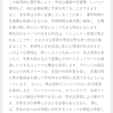
この経済的な選択肢により、学生は書籍や交通費、レジャー
費用など、他の必要経費に予算を充てることができます。
また、学生寮は大学に近接していることが多く、通学時間や
交通費を削減できるため、学習時間を最大限に確保し、出費
を最小限に抑えたい学生にとって大きな利点となります。
寮生活のもう一つの大きな利点は、コミュニティ意識が育ま
れることです。 さまざまな背景や専攻分野を持つ学生が集
まることで、多様性と文化交流に富んだ環境が生まれます。
このような環境は、新しい人々と出会ったり、友人関係を築
いたり、学業を続ける上で貴重なサポートネットワークを構
築したりするユニークな機会を提供します。ラウンジや談話
室などの共有スペースは、交流や共同作業を促し、共通の関
心事や勉強会を通じて学生同士が簡単に交流できるようにな
っています。 さらに、寮は便利でストレスのない生活環境
を提供します。ランドリールーム、カフェテリア、自習スペ
ースなどの施設が利用できるため、学生は学業により集中で
き、日常生活の雑事にかまける必要がありません。 寮に
は、学生のあらゆる問題に対応するスタッフや寮監が常駐し