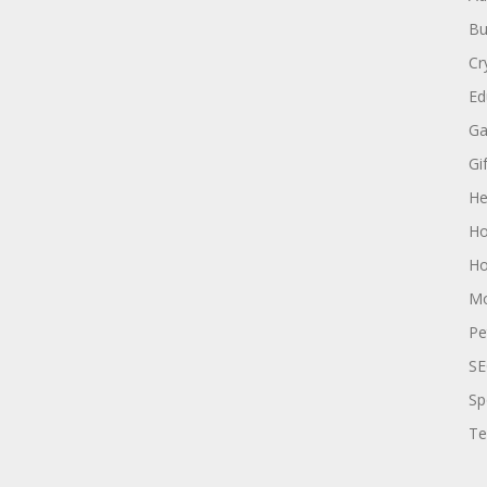
Bu
Cr
Ed
Ga
Gi
He
Ho
Ho
Mo
Pe
SE
Sp
Te