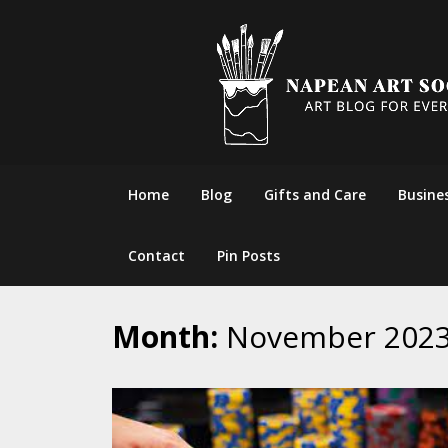
Skip
to
content
Home
Blog
Gifts and Care
Busine
Contact
Pin Posts
Month:
November 202