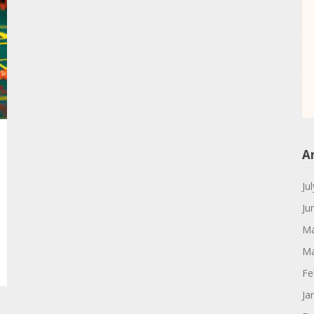
A
Ju
Ju
Ma
Ma
Fe
Ja