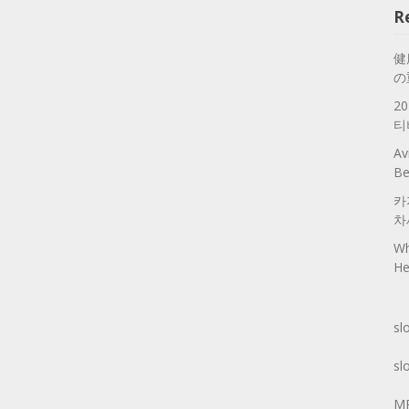
R
健
の
2
티
Av
Be
카
차
Wh
He
sl
sl
M