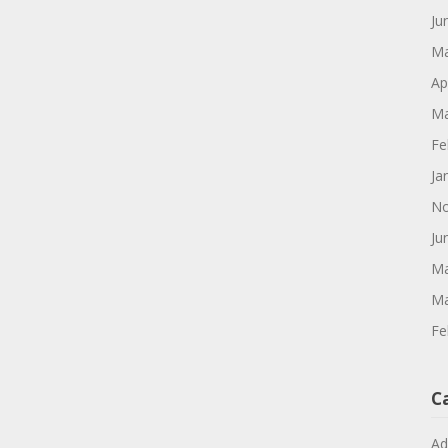
Ju
Ma
Ap
Ma
Fe
Ja
No
Ju
Ma
Ma
Fe
C
Ad