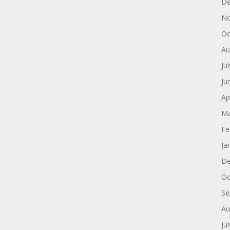
De
No
Oc
Au
Ju
Ju
Ap
Ma
Fe
Ja
De
Oc
Se
Au
Ju