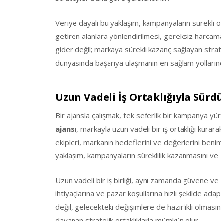
Veriye dayalı bu yaklaşım, kampanyaların sürekli 
getiren alanlara yönlendirilmesi, gereksiz harcam
gider değil; markaya sürekli kazanç sağlayan stratej
dünyasında başarıya ulaşmanın en sağlam yollarınd
Uzun Vadeli İş Ortaklığıyla Sürd
Bir ajansla çalışmak, tek seferlik bir kampanya yür
ajansı
, markayla uzun vadeli bir iş ortaklığı kurar
ekipleri, markanın hedeflerini ve değerlerini beni
yaklaşım, kampanyaların süreklilik kazanmasını ve
Uzun vadeli bir iş birliği, aynı zamanda güvene ve 
ihtiyaçlarına ve pazar koşullarına hızlı şekilde ad
değil, gelecekteki değişimlere de hazırlıklı olmas
dayanan stratejik ortaklıklarla mümkün olur.