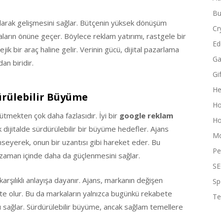
Bu
olarak gelişmesini sağlar. Bütçenin yüksek dönüşüm
Cr
aların önüne geçer. Böylece reklam yatırımı, rastgele bir
Ed
ik bir araç haline gelir. Verinin gücü, dijital pazarlama
Ga
an biridir.
Gi
He
ürülebilir Büyüme
Ho
ütmekten çok daha fazlasıdır. İyi bir
google reklam
Ho
ak dijitalde sürdürülebilir bir büyüme hedefler. Ajans
Mo
mseyerek, onun bir uzantısı gibi hareket eder. Bu
Pe
 zaman içinde daha da güçlenmesini sağlar.
SE
karşılıklı anlayışa dayanır. Ajans, markanın değişen
Sp
apte olur. Bu da markaların yalnızca bugünkü rekabete
Te
ını sağlar. Sürdürülebilir büyüme, ancak sağlam temellere