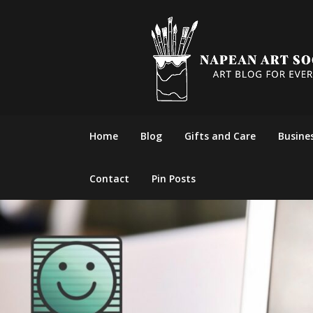
Skip
to
content
Home
Blog
Gifts and Care
Busine
Contact
Pin Posts