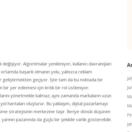
değişiyor. Algoritmalar yenileniyor, kullanıcı davranışları
A
u ortamda başarılı olmanın yolu, yalnızca reklam
Ju
er geliştirmekten geçiyor. İşte tam da bu noktada bir
 bir yer edinmesi için kritik bir rol üstleniyor.
Ju
larını yönetmekle kalmaz; aynı zamanda markaların uzun
Ma
ol haritaları oluşturur. Bu yaklaşım, dijital pazarlamayı
Ma
üme stratejisinin merkezine taşır. İleriye dönük düşünen
Fe
yarının pazarında da güçlü bir şekilde varlık gösterebilir.
Ja