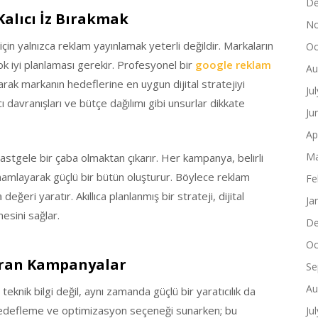
De
Kalıcı İz Bırakmak
No
için yalnızca reklam yayınlamak yeterli değildir. Markaların
Oc
ok iyi planlaması gerekir. Profesyonel bir
google reklam
Au
rak markanın hedeflerine en uygun dijital stratejiyi
Ju
ıcı davranışları ve bütçe dağılımı gibi unsurlar dikkate
Ju
Ap
Ma
rastgele bir çaba olmaktan çıkarır. Her kampanya, belirli
mamlayarak güçlü bir bütün oluşturur. Böylece reklam
Fe
 değeri yaratır. Akıllıca planlanmış bir strateji, dijital
Ja
esini sağlar.
De
Oc
turan Kampanyalar
Se
Au
eknik bilgi değil, aynı zamanda güçlü bir yaratıcılık da
hedefleme ve optimizasyon seçeneği sunarken; bu
Ju