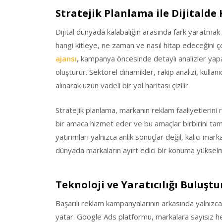
Stratejik Planlama ile Dijitalde 
Dijital dünyada kalabalığın arasında fark yaratmak 
hangi kitleye, ne zaman ve nasıl hitap edeceğini ç
ajansı
, kampanya öncesinde detaylı analizler yapa
oluşturur. Sektörel dinamikler, rakip analizi, kullan
alınarak uzun vadeli bir yol haritası çizilir.
Stratejik planlama, markanın reklam faaliyetlerini 
bir amaca hizmet eder ve bu amaçlar birbirini ta
yatırımları yalnızca anlık sonuçlar değil, kalıcı marka
dünyada markaların ayırt edici bir konuma yükselm
Teknoloji ve Yaratıcılığı Buluş
Başarılı reklam kampanyalarının arkasında yalnızca t
yatar. Google Ads platformu, markalara sayısız 