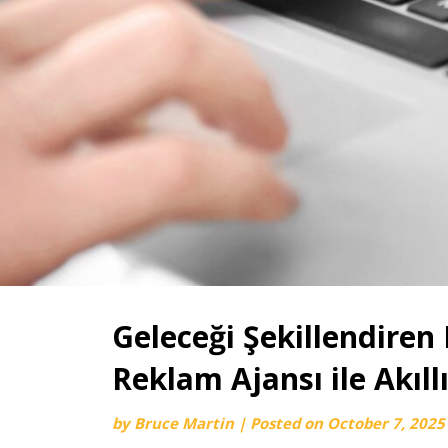
Geleceği Şekillendiren D
Reklam Ajansı ile Akıl
by
Bruce Martin
|
Posted on
October 7, 2025