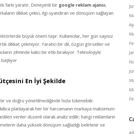
ek farkı yaratır. Deneyimli bir
google reklam ajansı
,
Ju
arkaların dikkat çekici, ilgi uyandıran ve dönüşüm sağlayan
Ma
Ap
Ma
ektörlerde büyük önem taşır. Kullanıcılar, her gün sayısız
Fe
artık dikkat çekmiyor. Yaratıcı bir dil, özgün görseller ve
ıların zihninde kalıcı bir etki bırakıyor. Teknolojiyle
Ja
 başlıyor
No
Ju
çesini En İyi Şekilde
Ma
Ma
Fe
tır ve doğru yönetilmediğinde hızla tükenebilir.
akıllıca planlayarak her bir harcamanın markaya maksimum
len veriler düzenli olarak analiz edilir; hangi reklamların
C
imelerin daha yüksek dönüşüm sağladığı belirlenir ve
Ad