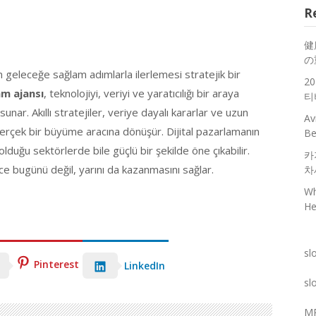
R
健
の
ın geleceğe sağlam adımlarla ilerlemesi stratejik bir
2
m ajansı
, teknolojiyi, veriyi ve yaratıcılığı bir araya
티
ar. Akıllı stratejiler, veriye dayalı kararlar ve uzun
Av
 gerçek bir büyüme aracına dönüşür. Dijital pazarlamanın
Be
lduğu sektörlerde bile güçlü bir şekilde öne çıkabilir.
카
ece bugünü değil, yarını da kazanmasını sağlar.
차
Wh
He
sl
Pinterest
LinkedIn
sl
M