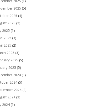
cember 2025
(1)
vember 2025
(5)
tober 2025
(4)
gust 2025
(2)
ly 2025
(1)
ne 2025
(3)
ril 2025
(2)
rch 2025
(3)
bruary 2025
(5)
nuary 2025
(5)
cember 2024
(3)
tober 2024
(5)
ptember 2024
(2)
gust 2024
(3)
ly 2024
(1)