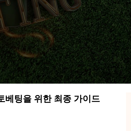
토베팅을 위한 최종 가이드