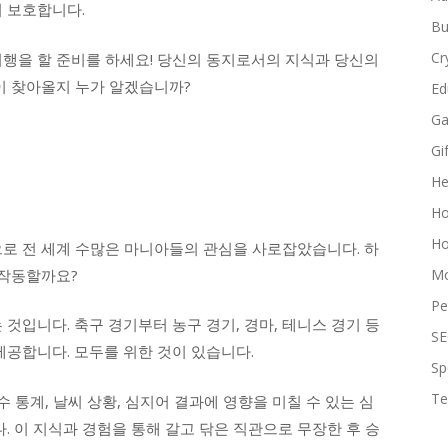
 보호합니다.
Bu
Cr
행을 할 준비를 하세요! 당신의 동지로서의 지식과 당신의
이 찾아올지 누가 알겠습니까?
Ed
Ga
Gi
He
Ho
Ho
로 전 세계 수많은 마니아들의 관심을 사로잡았습니다. 하
 작동할까요?
Mo
Pe
것입니다. 축구 경기부터 농구 경기, 경마, 테니스 경기 등
SE
제공합니다. 모두를 위한 것이 있습니다.
Sp
Te
 통계, 날씨 상황, 심지어 결과에 영향을 미칠 수 있는 심
. 이 지식과 경험을 통해 갈고 닦은 직관으로 무장한 후 승