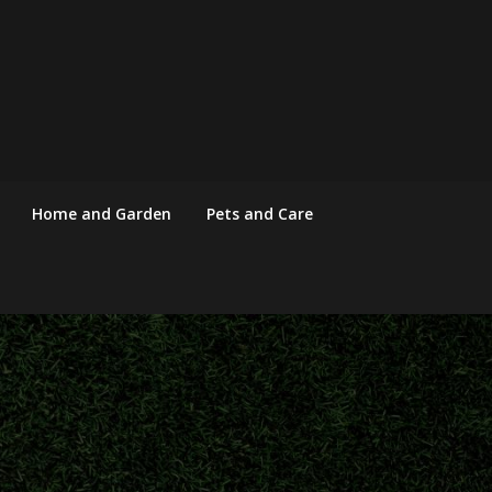
Home and Garden
Pets and Care