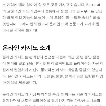
는 게임에 대해 알아야 할 모든 것을 가지고 있습니다. Baccarat
의 고전적인 카드 게임부터 슬롯에서 릴 돌리기 등 – 우리는 당신
이 크게 이길 가능성을 높이는 데 도움이 되는 팁과 속임수를 줄
것입니다. 그러니 편히 앉아서 온라인 도박 전문가가 되기 위한
여정을 시작해 봅시다!
온라인 카지노 소개
온라인 카지노는 편리함과 접근성 때문에 최근 몇 년 동안 점점
더 인기를 끌고 있습니다. 몇 번의 클릭만으로 플레이어는 자신의
집에서 편안하게 자신이 좋아하는 카지노 게임을 즐길 수 있습니
다. 온라인 카지노는 바카라, 슬롯, 룰렛, 블랙잭 등을 포함한 다양
한 게임을 제공합니다.
온라인 카지노의 가장 매력적인 특징 중 하나는 기존의 카지노를
유지하면서 새로운 플레이어를 유치하기 위해 다양한 보너스와