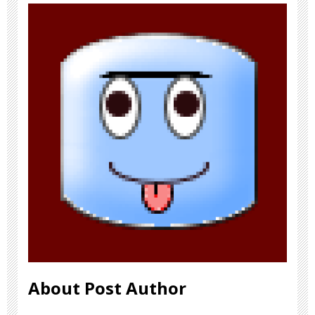
About Post Author