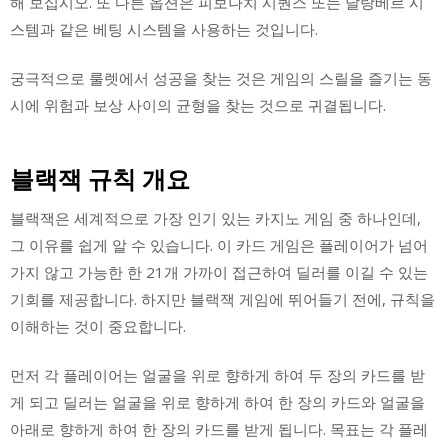
해 보십시오. 또 다른 옵션은 피보나치 시퀀스 또는 달랑베르 시
스템과 같은 베팅 시스템을 사용하는 것입니다.
궁극적으로 룰렛에서 성공을 찾는 것은 게임의 스릴을 즐기는 동
시에 위험과 보상 사이의 균형을 찾는 것으로 귀결됩니다.
블랙잭 규칙 개요
블랙잭은 세계적으로 가장 인기 있는 카지노 게임 중 하나인데,
그 이유를 쉽게 알 수 있습니다. 이 카드 게임은 플레이어가 넘어
가지 않고 가능한 한 21개 가까이 접근하여 딜러를 이길 수 있는
기회를 제공합니다. 하지만 블랙잭 게임에 뛰어들기 전에, 규칙을
이해하는 것이 중요합니다.
먼저 각 플레이어는 얼굴을 위로 향하게 하여 두 장의 카드를 받
게 되고 딜러는 얼굴을 위로 향하게 하여 한 장의 카드와 얼굴을
아래로 향하게 하여 한 장의 카드를 받게 됩니다. 목표는 각 플레