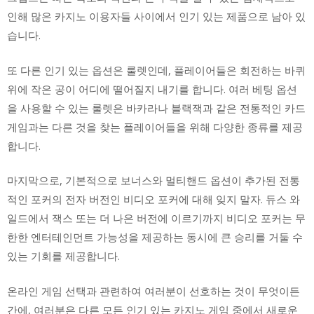
인해 많은 카지노 이용자들 사이에서 인기 있는 제품으로 남아 있
습니다.
또 다른 인기 있는 옵션은 룰렛인데, 플레이어들은 회전하는 바퀴
위에 작은 공이 어디에 떨어질지 내기를 합니다. 여러 베팅 옵션
을 사용할 수 있는 룰렛은 바카라나 블랙잭과 같은 전통적인 카드
게임과는 다른 것을 찾는 플레이어들을 위해 다양한 종류를 제공
합니다.
마지막으로, 기본적으로 보너스와 멀티핸드 옵션이 추가된 전통
적인 포커의 전자 버전인 비디오 포커에 대해 잊지 말자. 듀스 와
일드에서 잭스 또는 더 나은 버전에 이르기까지 비디오 포커는 무
한한 엔터테인먼트 가능성을 제공하는 동시에 큰 승리를 거둘 수
있는 기회를 제공합니다.
온라인 게임 선택과 관련하여 여러분이 선호하는 것이 무엇이든
간에, 여러분은 다른 모든 인기 있는 카지노 게임 중에서 새로운