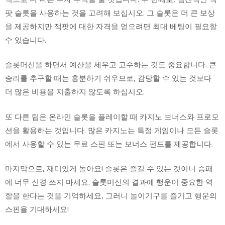
팟 슬롯을 사용하는 것을 고려해 보십시오. 그 슬롯은 더 큰 보상
을 제공하지만 잭팟에 대한 자격을 얻으려면 최대 베팅이 필요할
수 있습니다.
슬롯머신을 하면서 예산을 세우고 고수하는 것도 중요합니다. 큰
승리를 추구할 때는 흥분하기 쉬우므로, 감당할 수 있는 것보다
더 많은 비용을 지출하지 않도록 하십시오.
또 다른 팁은 온라인 슬롯을 플레이할 때 카지노 보너스와 프로모
션을 활용하는 것입니다. 많은 카지노는 특정 게임이나 모든 슬롯
에서 사용할 수 있는 무료 스핀 또는 보너스 펀드를 제공합니다.
마지막으로, 재미있게 놀아요! 슬롯은 즐길 수 있는 것이니 승패
에 너무 신경 쓰지 마세요. 슬롯머신의 결과에 행운이 중요한 역
할을 한다는 것을 기억하세요, 그러니 놀이기구를 즐기고 행운의
스핀을 기대하세요!