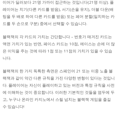
이어가 딜러보다 21명 가까이 접근하는 것입니다(21명 이상). 플
레이어는 치기(다른 카드를 받음), 서기(손을 유지), 더블 다운(배
팅을 두 배로 하여 다른 카드를 받음) 또는 페어 분할(일치하는 카
드를 두 손으로 구분) 중에서 선택할 수 있습니다.
블랙잭의 각 카드의 가치는 간단합니다 – 번호가 매겨진 카드는
액면 가치가 있는 반면, 페이스 카드는 10점, 에이스는 손에 더 많
은 이익을 주는 것에 따라 1점 또는 11점의 가치가 있을 수 있습
니다.
블랙잭의 한 가지 독특한 측면은 스페인어 21 또는 이중 노출 블
랙잭과 같이 약간 다른 규칙을 가진 다양한 변형이 있다는 것입니
다. 플레이어는 자신이 플레이하고 있는 버전과 특정 규칙을 사전
에 이해하는 것이 중요합니다. 이러한 기본적인 것들을 염두에 두
고, 누구나 온라인 카지노에서 스릴 넘치는 블랙잭 게임을 즐길
수 있습니다!