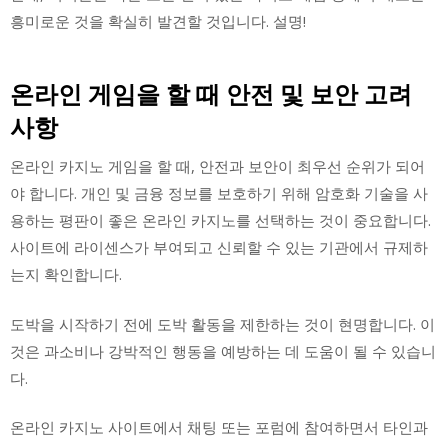
흥미로운 것을 확실히 발견할 것입니다. 설명!
온라인 게임을 할 때 안전 및 보안 고려
사항
온라인 카지노 게임을 할 때, 안전과 보안이 최우선 순위가 되어
야 합니다. 개인 및 금융 정보를 보호하기 위해 암호화 기술을 사
용하는 평판이 좋은 온라인 카지노를 선택하는 것이 중요합니다.
사이트에 라이센스가 부여되고 신뢰할 수 있는 기관에서 규제하
는지 확인합니다.
도박을 시작하기 전에 도박 활동을 제한하는 것이 현명합니다. 이
것은 과소비나 강박적인 행동을 예방하는 데 도움이 될 수 있습니
다.
온라인 카지노 사이트에서 채팅 또는 포럼에 참여하면서 타인과