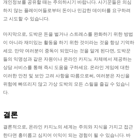
개인정보를 공유할 때는 주의하시기 바랍니다. 사기꾼들은 의심
하지 않는 플레이어들로부터 돈이나 민감한 데이터를 요구하려
고 시도할 수 있습니다.
마지막으로, 도박은 돈을 벌거나 스트레스를 완화하기 위한 방법
이 아니라 재미있는 활동을 하기 위한 것이라는 것을 항상 기억하
세요. 만약 여러분이 중독이 되었다는 것을 알게 된다면, 도박꾼
들의 익명성과 같은 자원이나 온라인 카지노 자체에서 제공하는
상담 서비스를 통해 즉시 도움을 구하세요. 온라인 게임에 대한
이러한 안전 및 보안 고려 사항을 따름으로써, 여러분은 자신을
위험에 빠뜨리지 않고 가상 도박의 모든 스릴을 즐길 수 있습니
다.
결론
결론적으로, 온라인 카지노의 세계는 주의와 지식을 가지고 접근
한다면 흥미롭고 심지어 이익이 되는 경험이 될 수 있습니다. 바