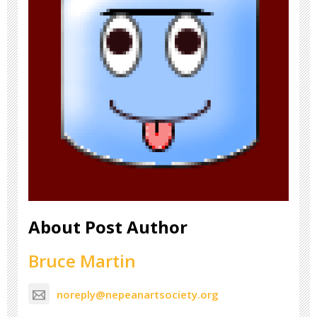
About Post Author
Bruce Martin
noreply@nepeanartsociety.org